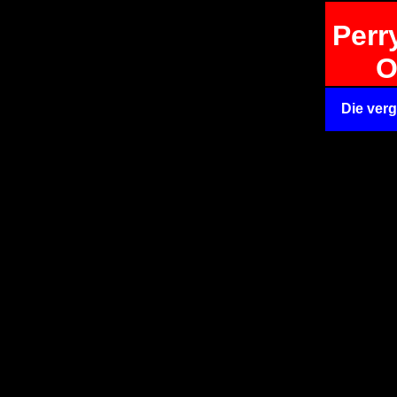
Perr
O
Die ver